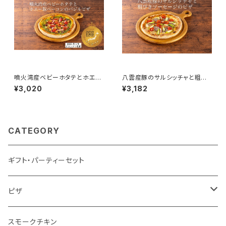
噴火湾産ベビーホタテとホエー
八雲産豚のサルシッチャと粗び
豚ベーコンのバジルピザ 北
きソーセージのピザ 北海道
¥3,020
¥3,182
海道産小麦粉・酵母で作る本格
産小麦粉・酵母で作る本格ピザ
ピザ生地
生地
CATEGORY
ギフト・パーティーセット
ピザ
マルゲリータ
スモークチキン