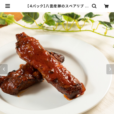
【4パック】八雲産豚のスペアリブ |
【公式通販】北海道八雲町 海と空のレ
ストラン ハーベスター八雲