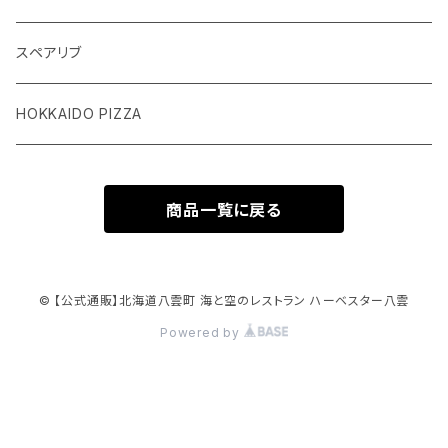
シーフード
スペアリブ
HOKKAIDO PIZZA
商品一覧に戻る
© 【公式通販】北海道八雲町 海と空のレストラン ハーベスター八雲
Powered by