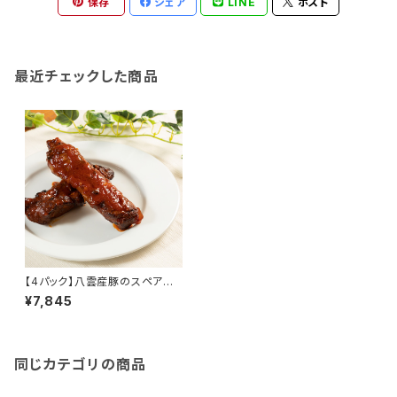
保存
シェア
LINE
ポスト
最近チェックした商品
【4パック】八雲産豚のスペアリ
ブ
¥7,845
同じカテゴリの商品