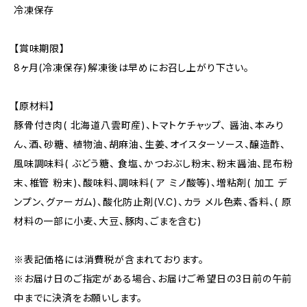
冷凍保存
【賞味期限】
8ヶ月(冷凍保存)解凍後は早めにお召し上がり下さい。
【原材料】
豚骨付き肉( 北海道八雲町産)、トマトケチャップ、 醤油、本みり
ん、酒、砂糖、 植物油、胡麻油、生姜、オイスターソース、醸造酢、
風味調味料( ぶどう糖、 食塩、かつおぶし粉末、粉末醤油、昆布粉
末、椎管 粉末)、酸味料、調味料( ア ミノ酸等)、増粘剤( 加工 デ
ンプン、グァーガム)、酸化防止剤(V.C)、カラ メル色素、香料、( 原
材料の一部に小麦、大豆、豚肉、ごまを含む)
※表記価格には消費税が含まれております。
※お届け日のご指定がある場合、お届けご希望日の3日前の午前
中までに決済をお願いします。