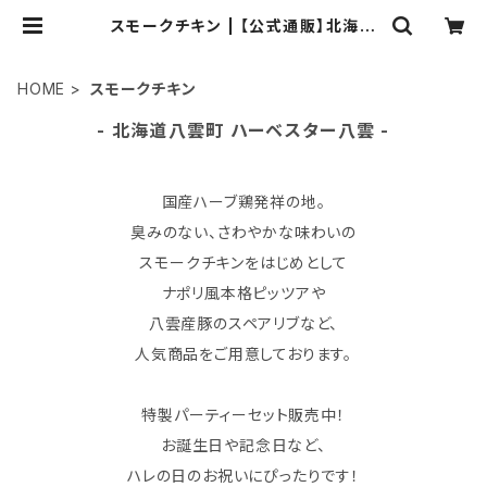
スモークチキン | 【公式通販】北海道
八雲町 海と空のレストラン ハーベス
ター八雲
HOME
スモークチキン
- 北海道八雲町 ハーベスター八雲 -
国産ハーブ鶏発祥の地。
臭みのない、さわやかな味わいの
スモークチキンをはじめとして
ナポリ風本格ピッツアや
八雲産豚のスペアリブなど、
人気商品をご用意しております。
特製パーティーセット販売中！
お誕生日や記念日など、
ハレの日のお祝いにぴったりです！